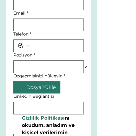
Email
*
Telefon
*
Pozisyon
*
Özgeçmişinizi Yükleyin
*
Dosya Yükle
Linkedin Bağlantısı
Gizlilik Politikası
nı 
okudum, anladım ve 
kişisel verilerimin 