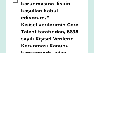
korunmasına ilişkin 
koşulları 
kabul 
ediyorum
.
*
Kişisel verilerimin 
Core 
Talent
 tarafından, 6698 
sayılı Kişisel Verilerin 
Korunması Kanunu 
kapsamında, aday 
değerlendirme 
süreçlerinin 
yürütülmesi amacıyla 
işlenmesine ve gerekli 
hallerde grup 
şirketleriyle 
paylaşılmasına
aydınlatma metni
nde
belirtilen 
çerçevede izin 
veriyorum.
*