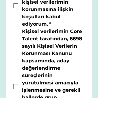
kişisel verilerimin 
korunmasına ilişkin 
koşulları 
kabul 
ediyorum
.
*
Kişisel verilerimin 
Core 
Talent
 tarafından, 6698 
sayılı Kişisel Verilerin 
Korunması Kanunu 
kapsamında, aday 
değerlendirme 
süreçlerinin 
yürütülmesi amacıyla 
işlenmesine ve gerekli 
hallerde grup 
şirketleriyle 
paylaşılmasına
aydınlatma metni
nde
belirtilen 
çerçevede izin 